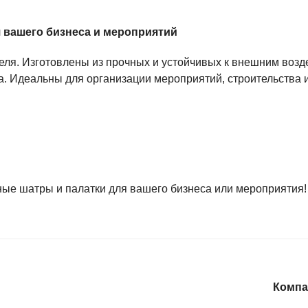
ток
для:
 вашего бизнеса и мероприятий
нию мероприятий;
тов;
еля. Изготовлены из прочных и устойчивых к внешним воз
к;
а. Идеальны для организации мероприятий, строительства и
торий.
араметры шатра или палатки для вашего бизнеса. Вы может
цены, гибкие условия и гарантированное качество нашей п
ные шатры и палатки для вашего бизнеса или мероприятия!
ие для вашего бизнеса, мероприятий и объектов!
Компа