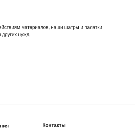
действиям материалов, наши шатры и палатки
 других нужд.
е оставить заявку на сайте или позвонить нам для
родукции.
Контакты
ния