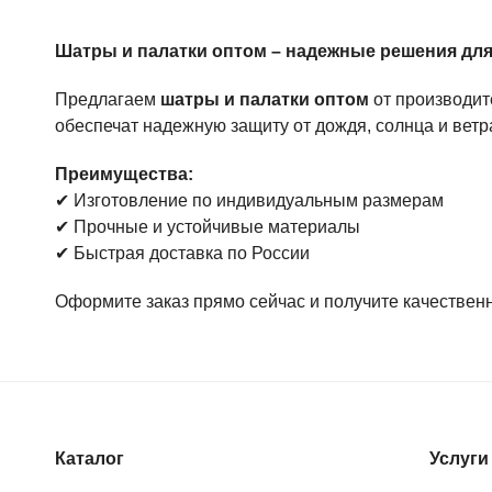
Мы предлагаем
оптовые поставки шатров и пала
Шатры и палатки оптом – надежные решения для
организационных компаний и агентств по проведе
строительных компаний и производственных объек
Предлагаем
шатры и палатки оптом
от производит
аренды оборудования для мероприятий и выставо
обеспечат надежную защиту от дождя, солнца и ветр
частных клиентов для дач, садов и открытых терри
Преимущества:
✔ Изготовление по индивидуальным размерам
Как заказать?
✔ Прочные и устойчивые материалы
✔ Быстрая доставка по России
Свяжитесь с нами, чтобы обсудить индивидуальные п
консультации. Мы предлагаем конкурентоспособные 
Оформите заказ прямо сейчас и получите качествен
Купите шатры и палатки оптом – надежное решен
Каталог
Услуги