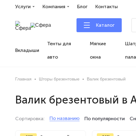
Услуги
Компания
Блог
Контакты
Каталог
Тенты для
Мягкие
Шат
Вкладыши
авто
окна
пала
Главная
Шторы брезентовые
Валик брезентовый
Валик брезентовый в 
По названию
Сортировка:
По популярности
Сн