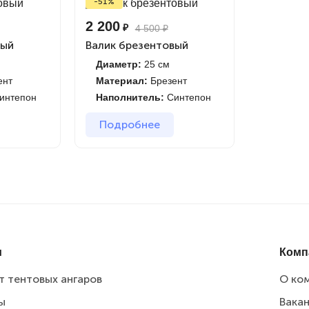
-51%
2 200
₽
4 500
₽
вый
Валик брезентовый
Диаметр:
25 см
ент
Материал:
Брезент
интепон
Наполнитель:
Синтепон
Подробнее
и
Комп
т тентовых ангаров
О ко
ы
Вака