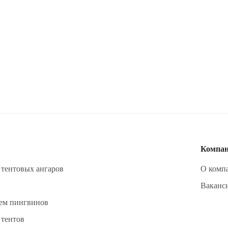
Компа
 тентовых ангаров
О комп
Ваканс
м пингвинов
 тентов