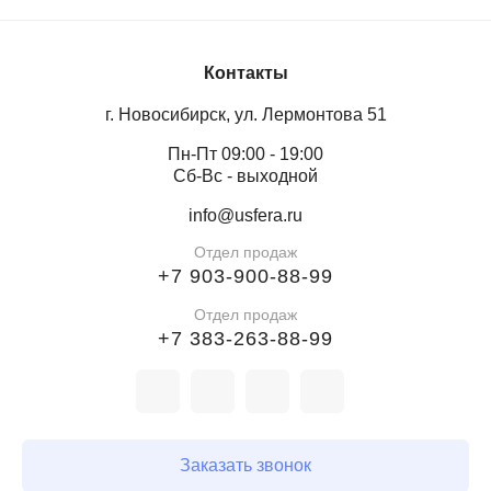
Такие пружины идеально подходят для замены на
Контакты
существующих батутных аренах, а также при
изготовлении новых профессиональных батутов.
г. Новосибирск, ул. Лермонтова 51
Пн-Пт 09:00 - 19:00
Нужны пружины точно под ваш батут? Укажите
Сб-Вс - выходной
количество и размеры — подберём и рассчитаем
стоимость в течение часа.
info@usfera.ru
Отдел продаж
+7 903-900-88-99
Отдел продаж
+7 383-263-88-99
Заказать звонок