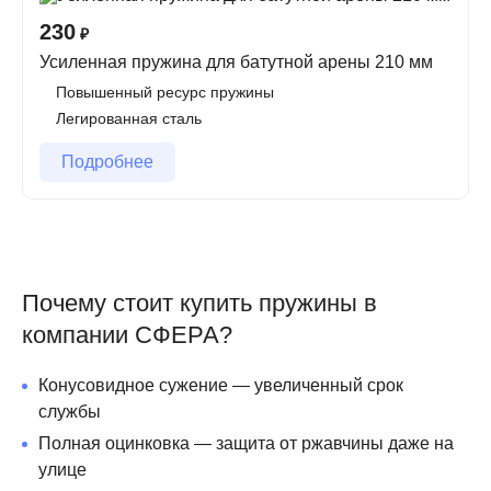
Пружины — один из самых важных элементов любого
230
₽
батутного комплекса. От их качества напрямую
Усиленная пружина для батутной арены 210 мм
зависит безопасность, упругость и срок службы всего
Повышенный ресурс пружины
батута.
Легированная сталь
Мы предлагаем усиленные пружины
210 мм
Подробнее
специально для коммерческих батутных арен и
уличных батутных центров.
Особенности и преимущества
Почему стоит купить пружины в
Конусовидное сужение к зацепу
— patented
решение, которое существенно снижает нагрузку на
компании СФЕРА?
самый уязвимый участок пружины и заметно
увеличивает срок её службы.
Конусовидное сужение — увеличенный срок
Материал
: высококачественная легированная
службы
пружинная сталь.
Полная оцинковка — защита от ржавчины даже на
Покрытие
: оцинкованное (тонкий слой цинка) —
улице