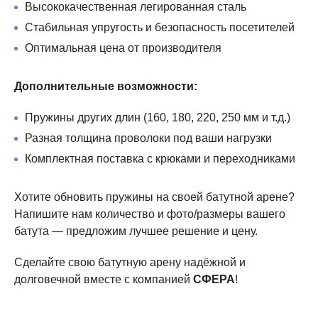
надёжная защита от коррозии, влаги, перепадов
Высококачественная легированная сталь
температуры и других внешних факторов при
Стабильная упругость и безопасность посетителей
уличной эксплуатации.
Оптимальная цена от производителя
Длина: 210 мм (рабочая длина под нагрузкой).
Отличные пружинящие свойства и быстрое
Дополнительные возможности:
восстановление формы.
Пружины других длин (160, 180, 220, 250 мм и т.д.)
Почему выбирают пружины СФЕРА
Разная толщина проволоки под ваши нагрузки
Комплектная поставка с крюками и переходниками
Увеличенный ресурс работы в 1,5–2 раза по
сравнению с обычными пружинами
Хотите обновить пружины на своей батутной арене?
Высокая устойчивость к коррозии (подходят для
Напишите нам количество и фото/размеры вашего
открытых площадок)
батута — предложим лучшее решение и цену.
Равномерное распределение нагрузки
Стабильная жёсткость на протяжении всего срока
Сделайте свою батутную арену надёжной и
эксплуатации
долговечной вместе с компанией
СФЕРА
!
Соответствуют высоким требованиям безопасности
коммерческих объектов