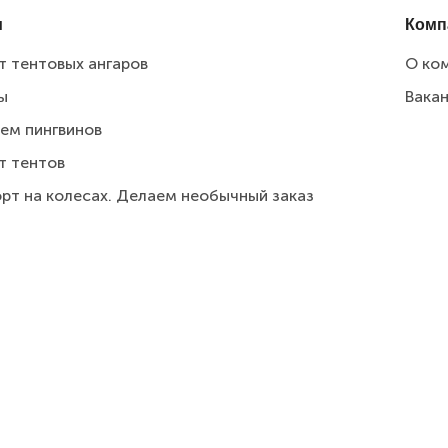
и
Комп
т тентовых ангаров
О ко
ы
Вака
ем пингвинов
т тентов
рт на колесах. Делаем необычный заказ