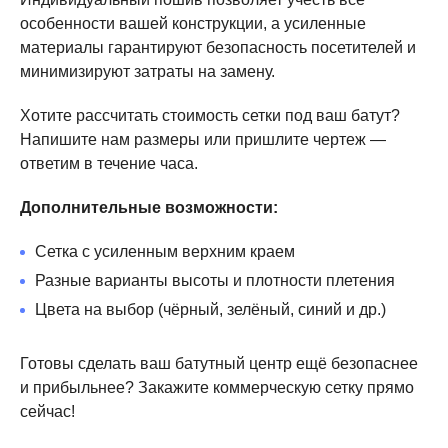
особенности вашей конструкции, а усиленные
Преимущества коммерческих сеток Unitramp
материалы гарантируют безопасность посетителей и
минимизируют затраты на замену.
Увеличенный срок службы (в 2–3 раза дольше
обычных сеток)
Хотите рассчитать стоимость сетки под ваш батут?
Лучшие толчковые (пружинящие) свойства — не
Напишите нам размеры или пришлите чертеж —
«проседает» со временем
ответим в течение часа.
Повышенная безопасность: удерживает даже при
Дополнительные возможности:
максимальных нагрузках
Не задерживает воду, быстро сохнет после дождя
Сетка с усиленным верхним краем
Легко моется обычными средствами
Разные варианты высоты и плотности плетения
Высокая устойчивость к морозу, солнцу и
Цвета на выбор (чёрный, зелёный, синий и др.)
механическим повреждениям
Готовы сделать ваш батутный центр ещё безопаснее
Такие сетки специально разработаны для ежедневной
и прибыльнее? Закажите коммерческую сетку прямо
интенсивной эксплуатации в коммерческих батутных
сейчас!
центрах, парках развлечений, фитнес-клубах и
спортивных объектах. Они выдерживают постоянные