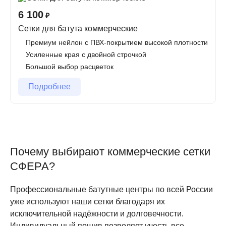
изготовленные по индивидуальным размерам под
6 100
₽
конкретный батут, что гарантирует идеальную посадку
Сетки для батута коммерческие
и максимальную надёжность.
Премиум нейлон с ПВХ-покрытием высокой плотности
Материалы премиум-класса
Сетка выполнена из
Усиленные края с двойной строчкой
европейского полотна нейлон в ПВХ по усиленной
Большой выбор расцветок
технологии. Такое сочетание обеспечивает
Подробнее
высочайшую прочность на разрыв, устойчивость к
интенсивным нагрузкам и защиту от ультрафиолета.
Окантовочная лента из высокопрочного ПВХ
дополнительно защищает края от истирания и
разрывов.
Почему выбирают коммерческие сетки
Комплектация и монтаж
В комплект входят
СФЕРА?
металлические переходники (адаптеры) для удобного
и надёжного натяжения пружин. Благодаря этому
Профессиональные батутные центры по всей России
сетка быстро и легко устанавливается, равномерно
уже используют наши сетки благодаря их
распределяет нагрузку и сохраняет натяжение в
исключительной надёжности и долговечности.
течение всего срока эксплуатации.
Индивидуальный пошив позволяет учесть все