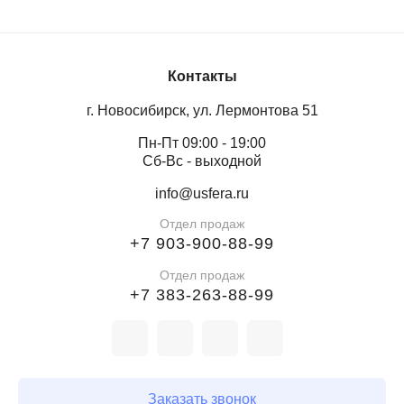
прыжки десятков и сотен людей, сохраняя форму и
защитные свойства.
Контакты
Нужна сетка точно под ваш батут? Отправьте
размеры — изготовим за короткий срок.
г. Новосибирск, ул. Лермонтова 51
Пн-Пт 09:00 - 19:00
Сб-Вс - выходной
info@usfera.ru
Отдел продаж
+7 903-900-88-99
Отдел продаж
+7 383-263-88-99
Заказать звонок