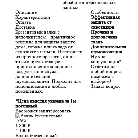
обработки персональных
данных
Описание
Особенности
Характеристики
Эффективная
Оплата
защита от
Доставка
сквозняков
Брезентовый валик с
Прочная и
наполнителем – практичное
долговечная
решение для защиты вашего
ткань
дома, гаража или склада от
Дополнительная
сквозняков и пыли. Изготовлен
шумоизоляция
из прочного брезента, он не
Нужна
только предотвращает
консультация?
проникновение холодного
Ответим на
воздуха, но и служит
любой вопрос,
дополнительной
поможем с
шумоизоляцией. Подходит для
выбором!
использования в любых
Задать вопрос
помещениях.
*Цена изделия указана за 1м
погонный
Вас может заинтересовать
-56%
1 800
₽
4 100
₽
Валик брезентовый