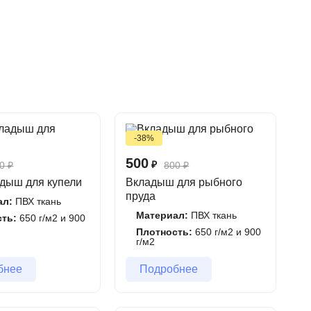
частке, промышленных и пожарных резервуаров, а
огослойной и двусторонней ткани из ПВХ с
гии сварки при помощи горячего воздуха,
-38%
500
₽
0
₽
800
₽
дыш для купели
Вкладыш для рыбного
пруда
ал:
ПВХ ткань
Материал:
ПВХ ткань
сть:
650 г/м2 и 900
Плотность:
650 г/м2 и 900
г/м2
бнее
Подробнее