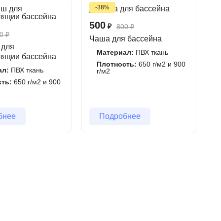
-38%
500
₽
800
₽
0
₽
Чаша для бассейна
 для
Материал:
ПВХ ткань
ляции бассейна
Плотность:
650 г/м2 и 900
ал:
ПВХ ткань
г/м2
сть:
650 г/м2 и 900
бнее
Подробнее