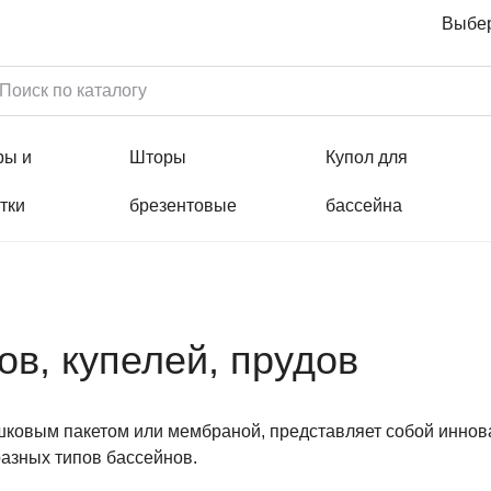
Выбер
ры и
Шторы
Купол для
тки
брезентовые
бассейна
в, купелей, прудов
шковым пакетом или мембраной, представляет собой инно
азных типов бассейнов.