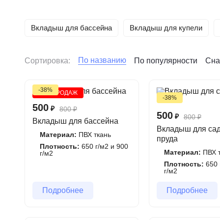
Этот продукт идеально подходит не только для карк
также для любых других бассейнов, которые нуждаю
Вкладыш для бассейна
Вкладыш для купели
Каждый вкладыш изготавливается по индивидуальны
плотностью от 650 до 900 г/м2. Соединение между 
обеспечивая создание монолитного и полностью герм
По названию
Сортировка:
По популярности
Сна
-38%
ХИТ ПРОДАЖ
-38%
500
₽
800
₽
500
₽
800
₽
Вкладыш для бассейна
Вкладыш для са
Материал:
ПВХ ткань
пруда
Плотность:
650 г/м2 и 900
Материал:
ПВХ т
г/м2
Плотность:
650 
г/м2
Подробнее
Подробнее