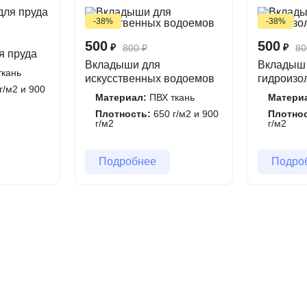
-38%
-38%
500
500
₽
₽
800
₽
80
я пруда
Вкладыши для
Вкладыш
кань
искусственных водоемов
гидроизо
г/м2 и 900
Материал:
ПВХ ткань
Матери
Плотность:
650 г/м2 и 900
Плотно
г/м2
г/м2
Подробнее
Подро