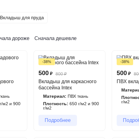
асных бассейнов, но и для котлованов, дачных прудов на у
тся в ремонте и улучшении.
Вкладыш для пруда
м размерам и формам, с использованием армированной, мн
частями вкладыша осуществляется с использованием техноло
етичного изделия, способного прослужить до 15 лет.
чала дороже
Сначала дешевле
-38%
-38%
500
500
₽
₽
800
₽
80
дового
Вкладыш для каркасного
ПВХ вкла
бассейна Intex
Матери
кань
Материал:
ПВХ ткань
Плотно
г/м2
г/м2 и 900
Плотность:
650 г/м2 и 900
г/м2
Подробнее
Подро