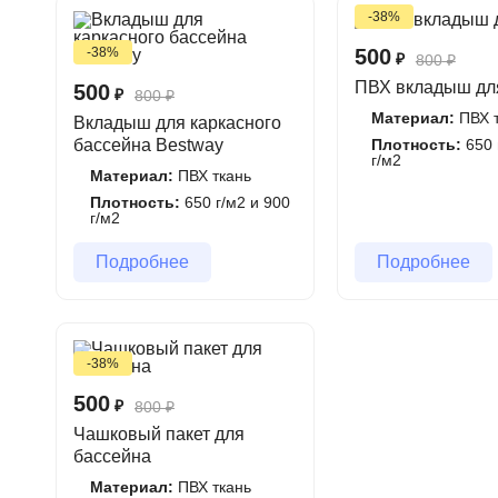
-38%
-38%
500
₽
800
₽
ПВХ вкладыш дл
500
₽
800
₽
Материал:
ПВХ т
Вкладыш для каркасного
бассейна Bestway
Плотность:
650 
г/м2
Материал:
ПВХ ткань
Плотность:
650 г/м2 и 900
г/м2
Подробнее
Подробнее
-38%
500
₽
800
₽
Чашковый пакет для
бассейна
Материал:
ПВХ ткань