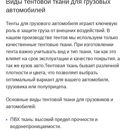
Виды тентовой ткани для грузовых
автомобилей в компании USFERA и получайте
автомобилей
качественные и надежные изделия, изготовление по
индивидуальным размерам и требованиям. Мы ценим
время и доверие наших клиентов, поэтому всегда
Тенты для грузового автомобиля играют ключевую
готовы выполнять работу на высоком уровне и в
роль в защите груза от внешних воздействий. В
оговоренные сроки.
нашем производстве тентов мы используем только
качественные тентовые ткани. При изготовлении
тента важно учитывать вид и тип ткани, так как это
влияет на срок эксплуатации и качество покрытия, а
так же кузов авто.Тентовая ткань бывает различной
плотности и цвета, что позволяет выбрать
оптимальный вариант для вашего автомобиля,
грузовика или полуприцепа.
Основные виды тентовой ткани для грузовиков и
автомобилей:
ПВХ ткань: высокий предел прочности и
водонепроницаемости.