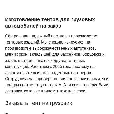
Оптимальная цена и высокая надежность.
Выбор фурнитуры под ваши задачи: от люверсов,
до поворотных скоб.
Изготовление тентов для грузовых
автомобилей на заказ
Если вам нужен качественный тент грузовой,
Сфера - ваш надежный партнер в производстве
обращайтесь в компанию USFERA. Мы гарантируем
тентовых изделий. Мы специализируемся на
высокое качество и доступную цену на все виды
производстве высококачественных автотентов,
тентов. Наши специалисты выполнят изготовление
мягких окон, вкладышей для бассейнов, борцовских
тента в кратчайшие сроки, обеспечивая точность и
залов, шатров, палаток и других тентовых
аккуратность работы, .
конструкций. Работаем с 2015 года, поэтому на
Автомобильные тенты идеально подходят для
личном опыте выявили надежных партнеров.
различных автомобилей, видов кузова, включая
Сотрудничаем с проверенными производителями, чьи
легковые прицепы и полуприцепы. Мы предлагаем
товары соответствуют гостам. А также — со службами
большой выбор тентовой ткани, фурнитуры и
доставки, которые привозят заказы в срок.
цветовых решений, поэтому у нас, вы можете заказать
наиболее подходящий вариант для своего авто.
Заказать тент на грузовик
Оставляйте заявку, заказывайте тенты для грузовых