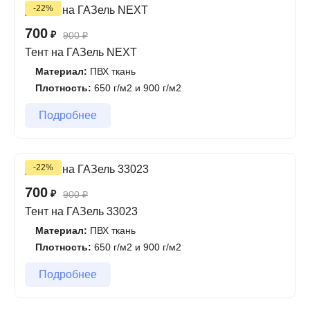
-22%
Мы производим тенты по индивидуальному заказу
700
₽
900
₽
под любой кузов автомобиля, учитывая все
Тент на ГАЗель NEXT
пожелания клиента. Для заказа тента вы можете
Материал:
ПВХ ткань
обратиться к нашим менеджерам, которые помогут
Плотность:
650 г/м2 и 900 г/м2
выбрать оптимальный вариант тентовой ткани и
рассчитать стоимость работы. Заказать
Подробнее
индивидуальный тент у нас просто и быстро —
достаточно оставить заявку на сайте или позвонить
нам.
-22%
700
₽
900
₽
Основные преимущества заказа тента у нас:
Тент на ГАЗель 33023
Высокое качество материалов и индивидуальный
Материал:
ПВХ ткань
пошив тента.
Плотность:
650 г/м2 и 900 г/м2
Большой выбор тентовой ткани.
Подробнее
Быстрое изготовление тента по индивидуальному
размеру.