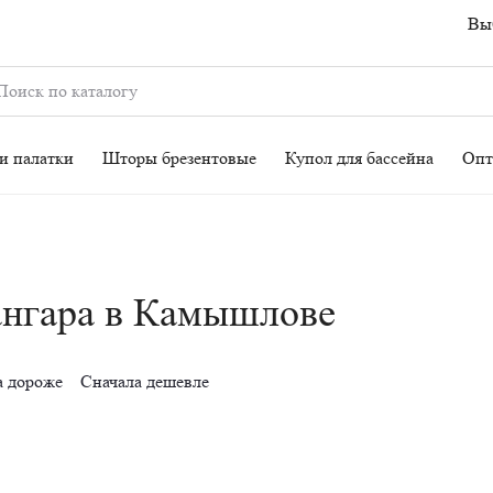
Выб
и палатки
Шторы брезентовые
Купол для бассейна
Опт
ангара в Камышлове
а дороже
Сначала дешевле