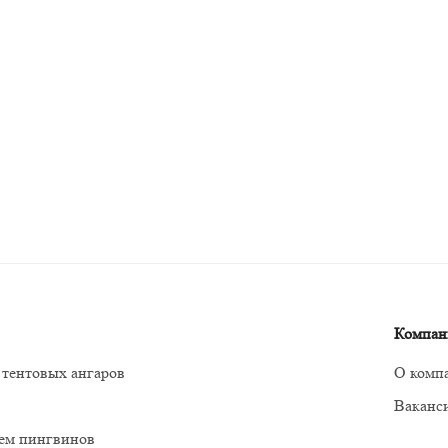
Компан
 тентовых ангаров
О комп
Ваканс
м пингвинов