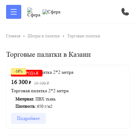
Главная
Шатры и палатки
Торговые палатки
Торговые палатки в Казани
-16%
ХИТ ПРОДАЖ
16 300
₽
19 500
₽
Торговая палатка 2*2 метра
Материал:
ПВХ ткань
Плотность:
650 г/м2
Подробнее