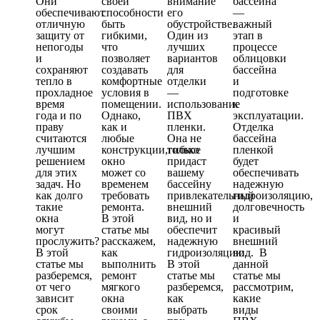
Они
своей
внимание
бассейна
обеспечивают
способности
его
—
отличную
быть
обустройстве.
важный
защиту от
гибкими,
Один из
этап в
непогоды
что
лучших
процессе
и
позволяет
вариантов
облицовки
сохраняют
создавать
для
бассейна
тепло в
комфортные
отделки
и
прохладное
условия в
—
подготовке
время
помещении.
использование
к
года и по
Однако,
ПВХ
эксплуатации.
праву
как и
пленки.
Отделка
считаются
любые
Она не
бассейна
лучшим
конструкции,гибкое
только
пленкой
решением
окно
придаст
будет
для этих
может со
вашему
обеспечивать
задач. Но
временем
бассейну
надежную
как долго
требовать
привлекательный
гидроизоляцию,
такие
ремонта.
внешний
долговечность
окна
В этой
вид, но и
и
могут
статье мы
обеспечит
красивый
прослужить?
расскажем,
надежную
внешний
В этой
как
гидроизоляцию.
вид. В
статье мы
выполнить
В этой
данной
разберемся,
ремонт
статье мы
статье мы
от чего
мягкого
разберемся,
рассмотрим,
зависит
окна
как
какие
срок
своими
выбрать
виды