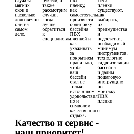
службы
руками, а
пвх
ПВХ
мягких
также
пленку,
пленки
окон и
рассмотрим
как
существуют,
насколько
случаи,
самостоятельно
как
долговечны
когда
произвести
выбирать,
они на
лучше
облицовку
их
самом
обратиться
бассейна
преимущества
деле.
к
ПВХ
и
специалистам.
пленкой и
недостатки,
как
необходимый
ухаживать
минимум
за
инструментов,
покрытием
технологию
правильно,
гидроизоляции
чтобы
бассейна
ваш
и дадим
бассейн
пошаговую
стал не
инструкцию
только
по
источником
монтажу
удовольствия,
ПВХ
но и
пленки.
символом
качественного
отдыха.
Качество и сервис -
наш приоритет!