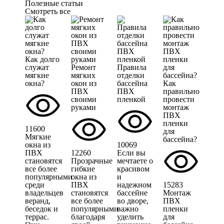
Полезные статьи
Смотреть все
Как долго
служат
Ремонт
Правила
мягкие
мягких
отделки
окна?
окон из
бассейна
Как
ПВХ
ПВХ
правильно
своими
пленкой
провести
руками
монтаж
ПВХ
пленки
11600
для
Мягкие
бассейна?
окна из
10069
ПВХ
12260
Если вы
становятся
Прозрачные
мечтаете о
все более
гибкие
красивом
популярными
окна из
и
среди
ПВХ
надежном
15283
владельцев
становятся
бассейне
Монтаж
веранд,
все более
во дворе,
ПВХ
беседок и
популярными
важно
пленки
террас.
благодаря
уделить
для