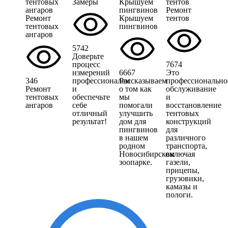
Замеры
Ремонт
Ремонт
Крышуем
тентов
тентовых
пингвинов
ангаров
5742
Доверьте
процесс
7674
измерений
6667
Это
346
профессионалам
Рассказываем
профессионально
Ремонт
и
о том как
обслуживание
тентовых
обеспечьте
мы
и
ангаров
себе
помогали
восстановление
отличный
улучшить
тентовых
результат!
дом для
конструкций
пингвинов
для
в нашем
различного
родном
транспорта,
Новосибирском
включая
зоопарке.
газели,
прицепы,
грузовики,
камазы и
пологи.