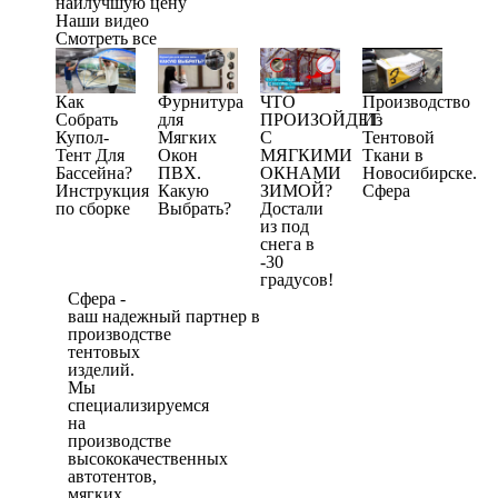
наилучшую цену
Наши видео
Смотреть все
Как
Фурнитура
ЧТО
Производство
Собрать
для
ПРОИЗОЙДЕТ
Из
Купол-
Мягких
С
Тентовой
Тент Для
Окон
МЯГКИМИ
Ткани в
Бассейна?
ПВХ.
ОКНАМИ
Новосибирске.
Инструкция
Какую
ЗИМОЙ?
Сфера
по сборке
Выбрать?
Достали
из под
снега в
-30
градусов!
Сфера -
ваш надежный партнер в
производстве
тентовых
изделий.
Мы
специализируемся
на
производстве
высококачественных
автотентов,
мягких