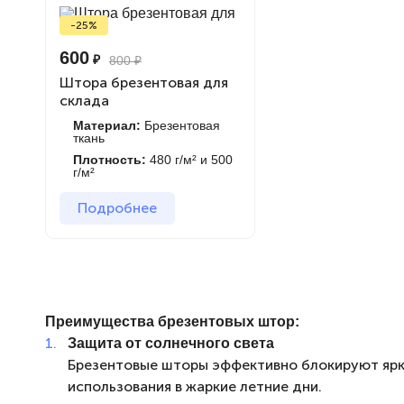
-25%
600
₽
800
₽
Штора брезентовая для
склада
Материал:
Брезентовая
ткань
Плотность:
480 г/м² и 500
г/м²
Подробнее
Преимущества брезентовых штор:
Защита от солнечного света
Брезентовые шторы эффективно блокируют ярк
использования в жаркие летние дни.