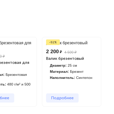
-51%
2 200
₽
4 500
₽
0
₽
Валик брезентовый
езентовая для
Диаметр:
25 см
Материал:
Брезент
ал:
Брезентовая
Наполнитель:
Синтепон
сть:
480 г/м² и 500
бнее
Подробнее