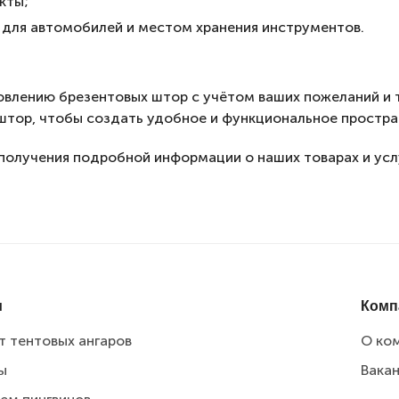
кты;
й для автомобилей и местом хранения инструментов.
овлению брезентовых штор с учётом ваших пожеланий и
штор, чтобы создать удобное и функциональное простра
 получения подробной информации о наших товарах и ус
и
Комп
т тентовых ангаров
О ко
ы
Вака