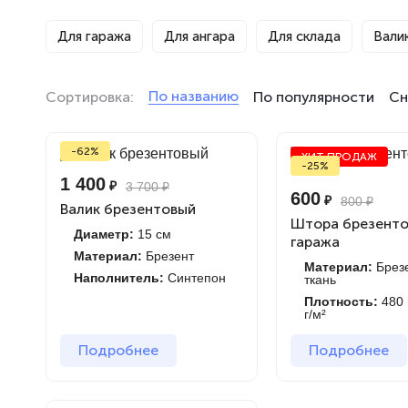
Для гаража
Для ангара
Для склада
Вали
По названию
Сортировка:
По популярности
Сн
-62%
ХИТ ПРОДАЖ
-25%
1 400
₽
3 700
₽
600
₽
800
₽
Валик брезентовый
Штора брезенто
Диаметр:
15 см
гаража
Материал:
Брезент
Материал:
Брез
Наполнитель:
Синтепон
ткань
Плотность:
480 
г/м²
Подробнее
Подробнее