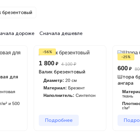
к брезентовый
ачала дороже
Сначала дешевле
-56%
-25%
1 800
₽
4 100
₽
600
₽
80
Валик брезентовый
вая для
Штора бр
Диаметр:
20 см
ангара
Материал:
Брезент
ентовая
Матери
Наполнитель:
Синтепон
ткань
г/м² и 500
Плотно
г/м²
Подробнее
Подро