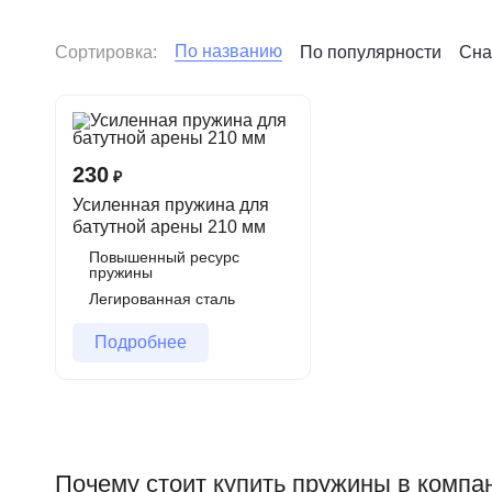
Пружины для батутной арены — проф
По названию
Сортировка:
По популярности
Сна
Пружины — один из самых важных элементов любого б
Мы предлагаем усиленные пружины
210 мм
специал
Особенности и преимущества
230
₽
Усиленная пружина для
Конусовидное сужение к зацепу
— patented реше
батутной арены 210 мм
её службы.
Повышенный ресурс
Материал
: высококачественная легированная пру
пружины
Легированная сталь
Покрытие
: оцинкованное (тонкий слой цинка) — 
эксплуатации.
Подробнее
Длина: 210 мм (рабочая длина под нагрузкой).
Отличные пружинящие свойства и быстрое восст
Почему выбирают пружины СФЕРА
Почему стоит купить пружины в комп