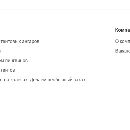
Компа
 тентовых ангаров
О ком
ы
Вакан
м пингвинов
 тентов
т на колесах. Делаем необычный заказ