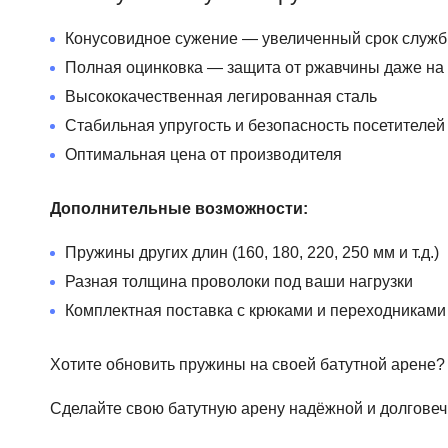
Увеличенный ресурс работы в 1,5–2 раза по сра
Высокая устойчивость к коррозии (подходят для о
Конусовидное сужение — увеличенный срок служ
Равномерное распределение нагрузки
Полная оцинковка — защита от ржавчины даже на
Стабильная жёсткость на протяжении всего срока 
Высококачественная легированная сталь
Соответствуют высоким требованиям безопасност
Стабильная упругость и безопасность посетителей
Оптимальная цена от производителя
Такие пружины идеально подходят для замены на су
Дополнительные возможности:
Нужны пружины точно под ваш батут? Укажите колич
Пружины других длин (160, 180, 220, 250 мм и т.д.)
Разная толщина проволоки под ваши нагрузки
Комплектная поставка с крюками и переходниками
Хотите обновить пружины на своей батутной арене
Сделайте свою батутную арену надёжной и долгове