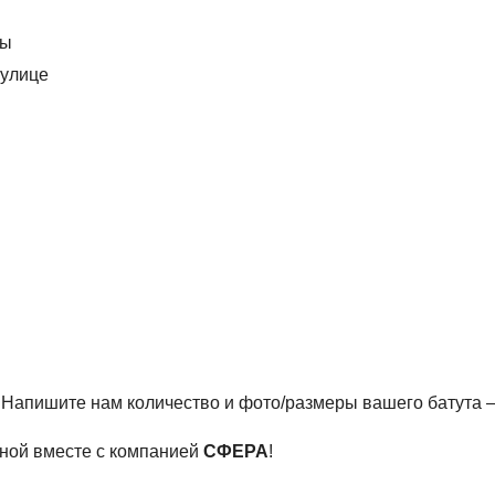
внению с обычными пружинами
ткрытых площадок)
бы
 улице
эксплуатации
и коммерческих объектов
ществующих батутных аренах, а также при изготовлении н
ество и размеры — подберём и рассчитаем стоимость в теч
? Напишите нам количество и фото/размеры вашего батута 
чной вместе с компанией
СФЕРА
!