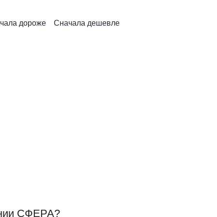
ессиональное качество от СФЕРА
чала дороже
Сначала дешевле
атутного комплекса. От их качества напрямую зависит безо
ьно для коммерческих батутных арен и уличных батутных ц
ние, которое существенно снижает нагрузку на самый уязв
жинная сталь.
надёжная защита от коррозии, влаги, перепадов температур
ановление формы.
ании СФЕРА?