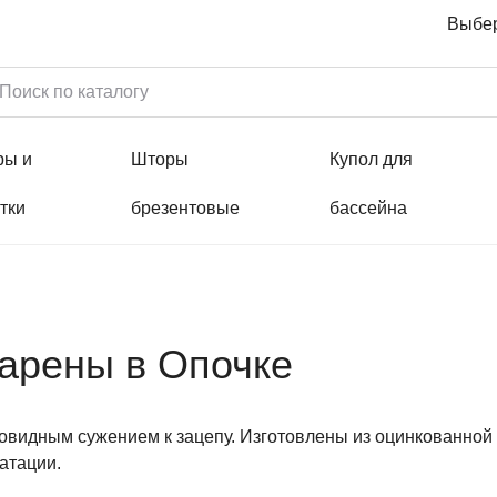
Выбер
ры и
Шторы
Купол для
тки
брезентовые
бассейна
арены в Опочке
совидным сужением к зацепу. Изготовлены из оцинкованно
атации.