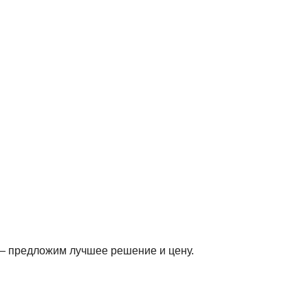
овых профессиональных батутов.
ение часа.
— предложим лучшее решение и цену.