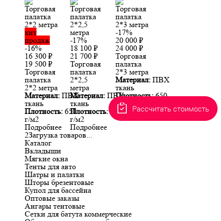
хит
-17%
продаж
-17%
20 000
₽
-16%
18 100
₽
24 000
₽
16 300
₽
21 700
₽
Торговая
19 500
₽
Торговая
палатка
Торговая
палатка
2*3 метра
палатка
2*2,5
Материал:
ПВХ
2*2 метра
метра
ткань
Материал:
ПВХ
Материал:
ПВХ
Плотность:
650
ткань
ткань
г/м2
Рассчитать стоимость
Плотность:
650
Плотность:
650
Подробнее
г/м2
г/м2
Подробнее
Подробнее
2
Загрузка товаров...
Каталог
Вкладыши
Мягкие окна
Тенты для авто
Шатры и палатки
Шторы брезентовые
Купол для бассейна
Оптовые заказы
Ангары тентовые
Сетки для батута коммерческие