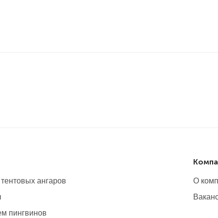
Компа
 тентовых ангаров
О ком
ы
Вакан
м пингвинов