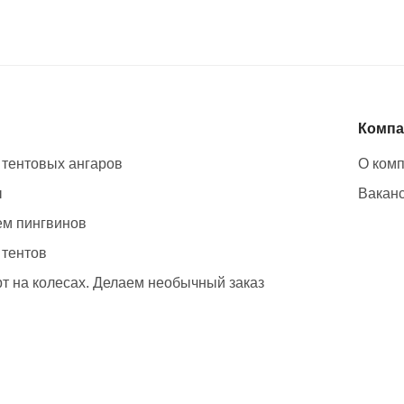
Компа
 тентовых ангаров
О ком
ы
Вакан
м пингвинов
 тентов
т на колесах. Делаем необычный заказ