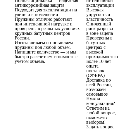
Полная оцинковка — надёжная
интенсивной
антикоррозийная защита
эксплуатации
Подходит для эксплуатации на
Высокая
улице и в помещении
упругость и
Пружины отлично работают
эластичность
при интенсивной нагрузке и
Сниженный
проверены в реальных условиях
риск разрыва
крупных батутных центров
в зоне зацепа
России.
Проверены в
Изготавливаем и поставляем
батутных
пружины под любой объём.
центрах с
Напишите количество — и мы
высокой
быстро рассчитаем стоимость с
проходимостью
учётом объёма.
Более 10 лет
опыта
поставок
(СФЕРА)
Доставка по
всей России,
возможен
самовывоз
Нужна
консультация?
Ответим на
любой вопрос,
поможем с
выбором!
Задать вопрос