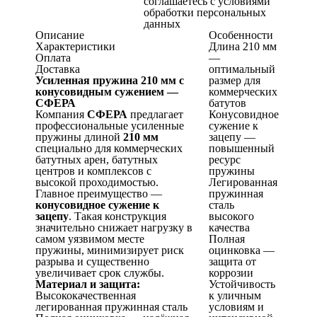
соглашаетесь с условиями
обработки персональных
данных
Описание
Особенности
Характеристики
Длина 210 мм
Оплата
—
Доставка
оптимальный
Усиленная пружина 210 мм с
размер для
конусовидным сужением —
коммерческих
СФЕРА
батутов
Компания
СФЕРА
предлагает
Конусовидное
профессиональные усиленные
сужение к
пружины длиной
210 мм
зацепу —
специально для коммерческих
повышенный
батутных арен, батутных
ресурс
центров и комплексов с
пружины
высокой проходимостью.
Легированная
Главное преимущество —
пружинная
конусовидное сужение к
сталь
зацепу
. Такая конструкция
высокого
значительно снижает нагрузку в
качества
самом уязвимом месте
Полная
пружины, минимизирует риск
оцинковка —
разрыва и существенно
защита от
увеличивает срок службы.
коррозии
Материал и защита:
Устойчивость
Высококачественная
к уличным
легированная пружинная сталь
условиям и