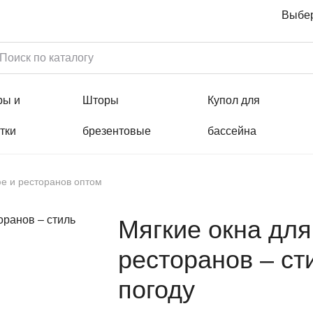
Выбер
ры и
Шторы
Купол для
тки
брезентовые
бассейна
фе и ресторанов оптом
Мягкие окна для
ресторанов – ст
погоду