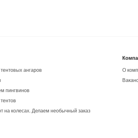
Компа
 тентовых ангаров
О ком
ы
Вакан
м пингвинов
 тентов
т на колесах. Делаем необычный заказ