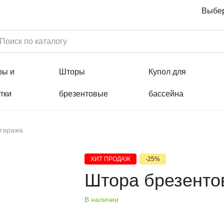
Выбер
ры и
Шторы
Купол для
тки
брезентовые
бассейна
 гаража
ХИТ ПРОДАЖ
-25%
Штора брезенто
В наличии