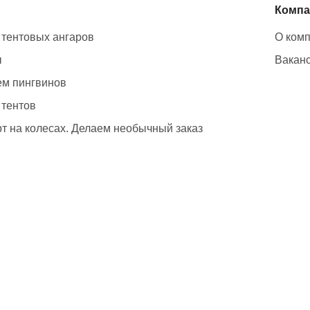
Компа
 тентовых ангаров
О ком
ы
Вакан
м пингвинов
 тентов
т на колесах. Делаем необычный заказ