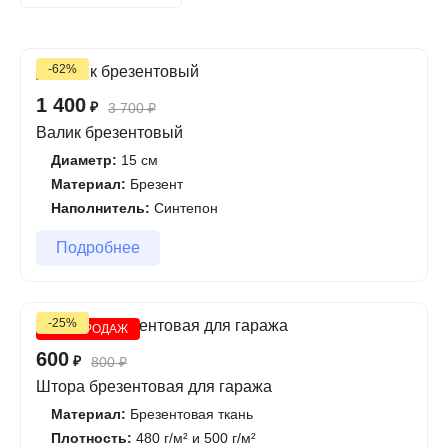
-62%
1 400
₽
3 700
₽
Валик брезентовый
Диаметр:
15 см
Материал:
Брезент
Наполнитель:
Синтепон
Подробнее
-25%
ХИТ ПРОДАЖ
600
₽
800
₽
Штора брезентовая для гаража
Материал:
Брезентовая ткань
Плотность:
480 г/м² и 500 г/м²