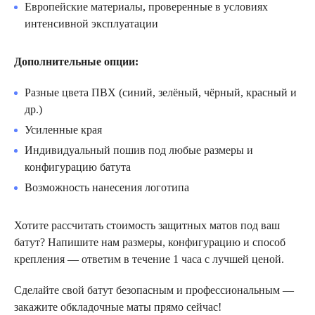
Европейские материалы, проверенные в условиях
На люверсы (металлические кольца) — для надёжной
интенсивной эксплуатации
привязки шнуром или тросиком.
Дополнительные опции:
Возможны оба варианта крепления на одном мате по
вашему запросу.
Разные цвета ПВХ (синий, зелёный, чёрный, красный и
др.)
Преимущества обкладочных матов Unitramp
Усиленные края
Высокая ударопоглощающая способность
Индивидуальный пошив под любые размеры и
конфигурацию батута
Не впитывают воду и легко очищаются
Возможность нанесения логотипа
Устойчивы к разрывам и механическим повреждениям
Долгий срок службы даже при интенсивной
Хотите рассчитать стоимость защитных матов под ваш
эксплуатации
батут? Напишите нам размеры, конфигурацию и способ
Яркие цвета (на выбор), которые не выцветают
крепления — ответим в течение 1 часа с лучшей ценой.
Соответствуют требованиям безопасности коммерческих
объектов
Сделайте свой батут безопасным и профессиональным —
закажите обкладочные маты прямо сейчас!