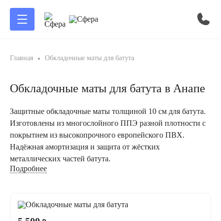
Главная
Обкладочные маты для батута
Обкладочные маты для батута в Анапе
Защитные обкладочные маты толщиной 10 см для батута.
Изготовлены из многослойного ППЭ разной плотности с
покрытием из высокопрочного европейского ПВХ.
Надёжная амортизация и защита от жёстких
металлических частей батута.
Подробнее
Обкладочные маты (они же защитные бортики или
padding) — обязательный элемент безопасности любого
батута, особенно в коммерческих батутных центрах, где
нагрузка на оборудование очень высокая.