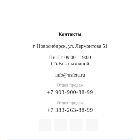
Такие маты идеально подходят как для профессиональных
батутных арен, так и для крупных домашних батутов. Они
значительно снижают риск травм и придают конструкции
аккуратный, законченный вид.
Контакты
Нужны маты под ваш батут? Укажите размеры и способ
г. Новосибирск, ул. Лермонтова 51
крепления — изготовим точно по вашим параметрам в
короткие сроки.
Пн-Пт 09:00 - 19:00
Сб-Вс - выходной
info@usfera.ru
Отдел продаж
+7 903-900-88-99
Отдел продаж
+7 383-263-88-99