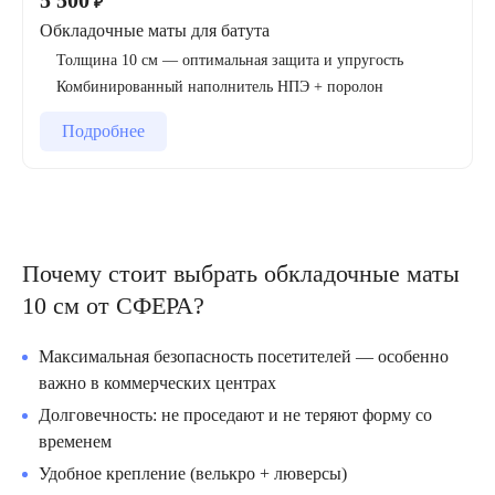
5 500
₽
Обкладочные маты для батута
Мы предлагаем маты премиум-качества толщиной
10 см
,
которые обеспечивают отличную амортизацию и защиту
Толщина 10 см — оптимальная защита и упругость
от травм при касании рамы или пружин.
Комбинированный наполнитель НПЭ + поролон
Подробнее
Материалы и конструкция
Наполнитель: многослойный вспененный ППЭ
(полиэтилен) разной плотности — жёсткий нижний
слой + мягкий верхний для оптимальной амортизации.
Почему стоит выбрать обкладочные маты
Верхнее покрытие: высокоплотный европейский ПВХ
— устойчив к истиранию, влаге, УФ-излучению и
10 см от СФЕРА?
низким температурам.
Толщина: 10 см — оптимальное соотношение мягкости
Максимальная безопасность посетителей — особенно
и упругости.
важно в коммерческих центрах
Долговечность: не проседают и не теряют форму со
Способы крепления
временем
Удобное крепление (велькро + люверсы)
На велькро ленту (липучку) — быстрый монтаж и съём.