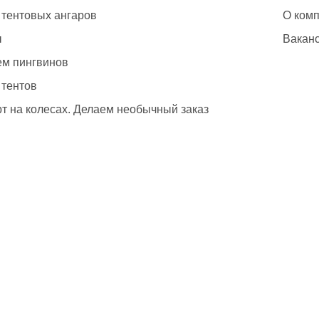
 тентовых ангаров
О ком
ы
Вакан
м пингвинов
 тентов
т на колесах. Делаем необычный заказ