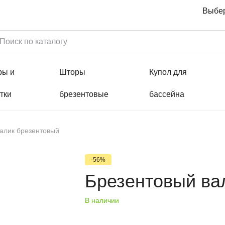
Выбер
ры и
Шторы
Купол для
тки
брезентовые
бассейна
алик брезентовый
-56%
Брезентовый ва
В наличии