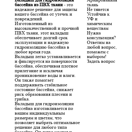
бассейна из ПВХ ткани
- это
ткань
надежное решение для защиты
Не тянется
вашего бассейна от утечек и
Устойчив к
повреждений.
УФ и
Изготовленный из
химическим
высококачественной и прочной
веществам
ПВХ ткани, этот вкладыш
Нужна
обеспечивает долгий срок
консультация?
эксплуатации и надежную
Ответим на
гидроизоляцию бассейна в
любой вопрос,
любое время года.
поможем с
Вкладыш легко устанавливается
выбором!
и фиксируется на поверхности
Задать вопрос
бассейна, обеспечивая плотное
прилегание и исключая
проникновение воды и влаги.
Он также помогает
поддерживать стабильное
состояние бассейна, снижает
риск образования плесени и
грибка.
Вкладыш для гидроизоляции
бассейна изготавливается по
вашим индивидуальным
размерам и цветам, что
позволяет выбрать оптимальное
решение для любого типа
бассейна. Он легко моется и