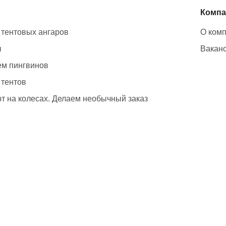
Компа
 тентовых ангаров
О ком
ы
Вакан
м пингвинов
 тентов
т на колесах. Делаем необычный заказ