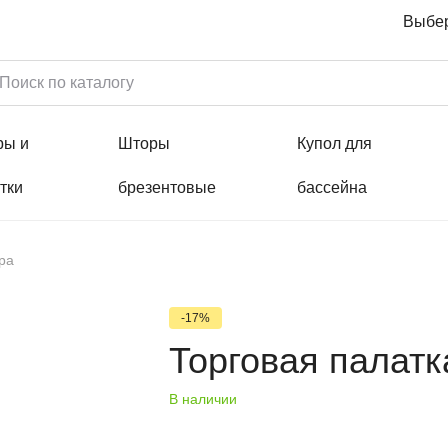
Выбер
ры и
Шторы
Купол для
тки
брезентовые
бассейна
ра
-17%
Торговая палатк
В наличии