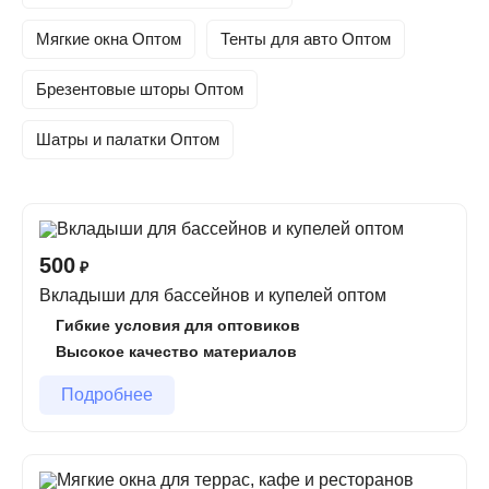
Компания
СФЕРА
предлагает выгодные условия для
Мягкие окна Оптом
Тенты для авто Оптом
оптовых покупателей! Мы занимаемся производством
и поставкой изделий из ПВХ, включая
тенты, мягкие
Брезентовые шторы Оптом
окна, чаши для бассейнов, автомобильные тенты,
шатры, ангары и другие изделия
. Работаем с
Шатры и палатки Оптом
розничными и оптовыми клиентами по всей России,
предоставляя качественную продукцию по
конкурентным ценам.
Почему выбирают нас?
500
₽
Вкладыши для бассейнов и купелей оптом
Собственное производство
– контроль качества на
Гибкие условия для оптовиков
всех этапах.
Высокое качество материалов
Гибкая система скидок
– чем больше объем, тем
выгоднее цена.
Подробнее
Быстрая доставка
– отправляем заказы в любую
точку России.
Индивидуальный подход
– подберем решение под