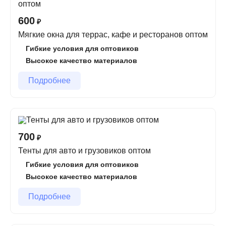
ваши задачи.
Работа с юрлицами и ИП
– удобные формы оплаты,
600
₽
документы.
Мягкие окна для террас, кафе и ресторанов оптом
Кому подойдет наше предложение?
Гибкие условия для оптовиков
Высокое качество материалов
Оптовым закупщикам и дилерам.
Подробнее
Строительным и производственным компаниям.
Владельцам магазинов и интернет-магазинов.
Бизнесу, связанному с тентовыми конструкциями.
Как стать нашим партнером?
700
₽
Тенты для авто и грузовиков оптом
1️⃣ Оставьте заявку на сайте или свяжитесь с нами.
Гибкие условия для оптовиков
2️⃣ Получите персональное предложение и прайс-
Высокое качество материалов
лист.
3️⃣ Заключите договор и оформите заказ.
Подробнее
4️⃣ Получите продукцию в удобные сроки.