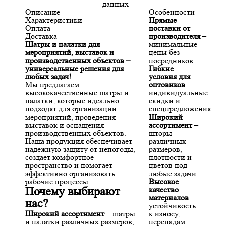
данных
Описание
Особенности
Характеристики
Прямые
Оплата
поставки от
Доставка
производителя
–
Шатры и палатки для
минимальные
мероприятий, выставок и
цены без
производственных объектов –
посредников.
универсальные решения для
Гибкие
любых задач!
условия для
Мы предлагаем
оптовиков
–
высококачественные шатры и
индивидуальные
палатки, которые идеально
скидки и
подходят для организации
спецпредложения.
мероприятий, проведения
Широкий
выставок и оснащения
ассортимент
–
производственных объектов.
шторы
Наша продукция обеспечивает
различных
надежную защиту от непогоды,
размеров,
создает комфортное
плотности и
пространство и помогает
цветов под
эффективно организовать
любые задачи.
рабочие процессы.
Высокое
Почему выбирают
качество
материалов
–
нас?
устойчивость
Широкий ассортимент
– шатры
к износу,
и палатки различных размеров,
перепадам