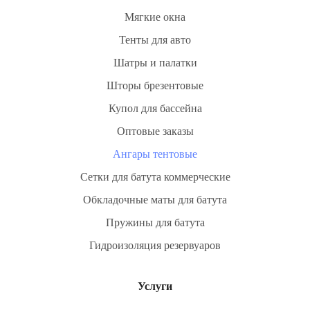
утепления и комплектации).
Мягкие окна
3. Минимальные требования к
Тенты для авто
фундаменту
Шатры и палатки
Шторы брезентовые
Небольшая нагрузка на грунт позволяет использовать:
Купол для бассейна
песчано-гравийную подушку
Оптовые заказы
свайное основание
Ангары тентовые
бетонную плиту
Сетки для батута коммерческие
Это существенно снижает общую стоимость проекта.
Обкладочные маты для батута
Пружины для батута
4. Мобильность
Гидроизоляция резервуаров
Конструкция разборная — ангар можно демонтировать,
перевезти и собрать на новом месте.
Услуги