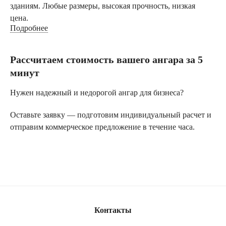
зданиям. Любые размеры, высокая прочность, низкая
цена.
Подробнее
Тентовые ангары под ключ от
производителя
Рассчитаем стоимость вашего ангара за 5
минут
Быстровозводимые каркасно-тентовые
конструкции по выгодной цене
Нужен надежный и недорогой ангар для бизнеса?
Тентовые ангары (каркасно-тентовые конструкции)
—
Оставьте заявку — подготовим индивидуальный расчет и
это современные быстровозводимые сооружения для
отправим коммерческое предложение в течение часа.
бизнеса, сочетающие прочность, мобильность и
экономичность.
Конструкция представляет собой металлический каркас из
оцинкованной стали с покрытием из высокопрочной
ПВХ-ткани, устойчивой к УФ-излучению, осадкам,
ветровым и снеговым нагрузкам, а также перепадам
Контакты
температур от -55°C до +70°C.