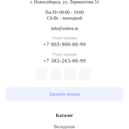
г. Новосибирск, ул. Лермонтова 51
В отличие от капитальных зданий, тентовые ангары
Пн-Пт 09:00 - 19:00
возводятся в 5–15 раз быстрее и не требуют сложного
Сб-Вс - выходной
фундамента — достаточно подготовленной площадки или
info@usfera.ru
свайного основания.
Отдел продаж
+7 903-900-88-99
Преимущества тентовых ангаров
Отдел продаж
1. Быстрые сроки строительства
+7 383-263-88-99
Монтаж занимает от 7–14 дней до 1–2 месяцев в
зависимости от площади и комплектации. Установка
возможна без остановки работы предприятия.
Заказать звонок
2. Выгодная стоимость
Цена тентового ангара в 2–4 раза ниже капитального
Каталог
строительства.
Средняя стоимость — от 7000 руб./м² (зависит от размеров,
Вкладыши