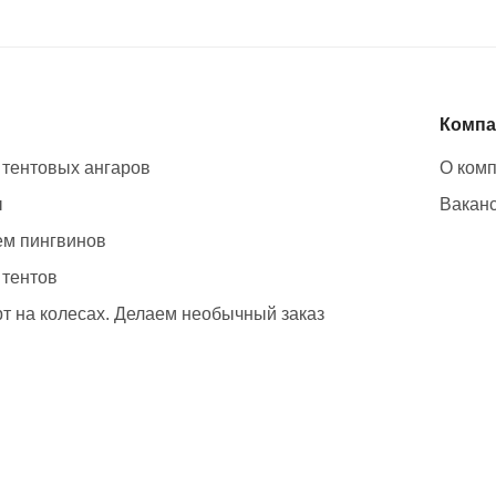
Компа
 тентовых ангаров
О ком
ы
Вакан
м пингвинов
 тентов
т на колесах. Делаем необычный заказ