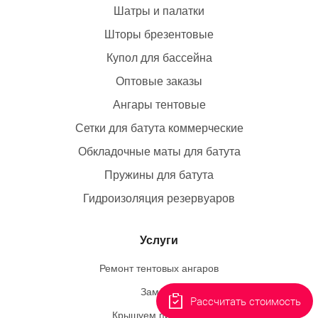
необходимо утеплять в холодное время года.
Шатры и палатки
Шторы брезентовые
Металлические окна:
Купол для бассейна
Металлические окна - это прочные и долговечные, но
Оптовые заказы
они могут быть шумные и не обеспечивают
Ангары тентовые
теплозащиту. Самостоятельный монтаж
затруднителен.
Сетки для батута коммерческие
Обкладочные маты для батута
Пластиковые окна:
Пружины для батута
Пластиковые окна - Популярный вариант для
Гидроизоляция резервуаров
города.Они могут быть не столь прочными и
долговечными, как мягкие окна ПВХ. Не так
Услуги
эстетически привлекательны, как другие виды окон, а
монтаж - целый ритуал. Относительно высокая
Ремонт тентовых ангаров
стоимость.
Замеры
Рассчитать стоимость
Стеклянные окна:
Крышуем пингвинов