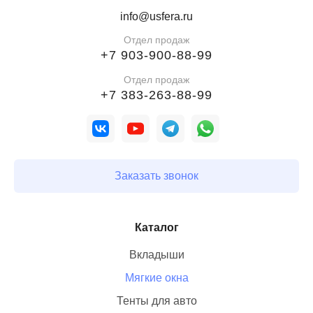
При выборе окон для веранды важно учитывать не
info@usfera.ru
только внешний вид, но и практические
Отдел продаж
характеристики. Мягкие окна из ПВХ имеют большой
+7 903-900-88-99
ряд преимуществ по сравнению с другими
Отдел продаж
популярными вариантами, такими как деревянные,
+7 383-263-88-99
металлические, пластиковые окна или стекло.
Давайте более подробно рассмотрим сильные и
слабые стороны каждого типа, чтобы сделать
правильный выбор, прежде чем купить изделие.
Заказать звонок
Деревянные окна:
Деревянные окна - самое часто встречающееся окно
Каталог
беседки, но они имеют несколько недостатков. Они
могут разбухать от высокой влажности, требуют
Вкладыши
обслуживания: красочный слой необходимо
Мягкие окна
регулярно обновлять.Могут быть подвержены
нападению насекомых и грызунов. А так же их
Тенты для авто