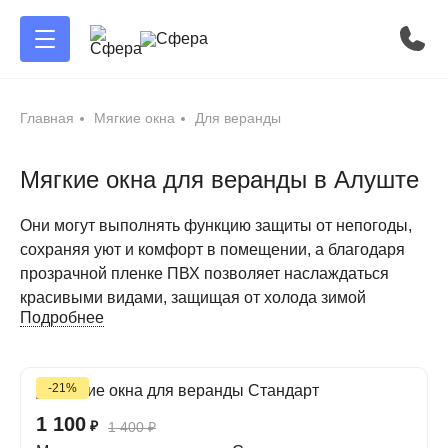
Главная
Мягкие окна
Для веранды
Мягкие окна для веранды в Алуште
Они могут выполнять функцию защиты от непогоды,
сохраняя уют и комфорт в помещении, а благодаря
прозрачной пленке ПВХ позволяет наслаждаться
красивыми видами, защищая от холода зимой
Подробнее
Преимущества мягких окон из пленки ПВХ для
веранды
-21%
Мягкие окна для веранды из ПВХ – это удобство и
1 100
₽
1 400
₽
функциональность в одном флаконе по приятной