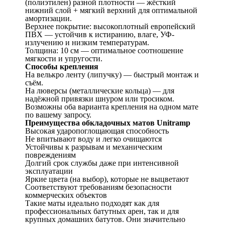
(полиэтилен) разной плотности — жёсткий
нижний слой + мягкий верхний для оптимальной
амортизации.
Верхнее покрытие: высокоплотный европейский
ПВХ — устойчив к истиранию, влаге, УФ-
излучению и низким температурам.
Толщина: 10 см — оптимальное соотношение
мягкости и упругости.
Способы крепления
На велькро ленту (липучку) — быстрый монтаж и
съём.
На люверсы (металлические кольца) — для
надёжной привязки шнуром или тросиком.
Возможны оба варианта крепления на одном мате
по вашему запросу.
Преимущества обкладочных матов Unitramp
Высокая ударопоглощающая способность
Не впитывают воду и легко очищаются
Устойчивы к разрывам и механическим
повреждениям
Долгий срок службы даже при интенсивной
эксплуатации
Яркие цвета (на выбор), которые не выцветают
Соответствуют требованиям безопасности
коммерческих объектов
Такие маты идеально подходят как для
профессиональных батутных арен, так и для
крупных домашних батутов. Они значительно