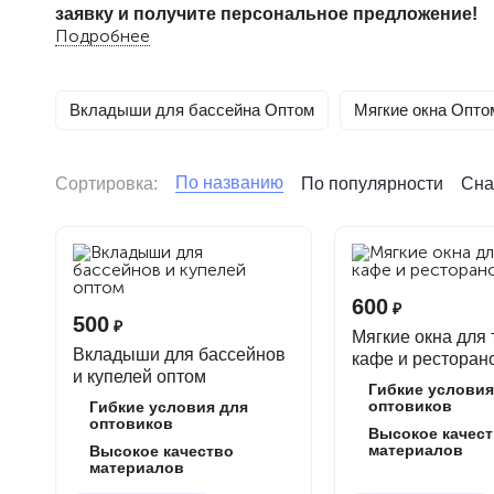
заявку и получите персональное предложение!
Подробнее
Оптовые поставки ПВХ-изделий от
Вкладыши для бассейна Оптом
Мягкие окна Опто
Компания
СФЕРА
предлагает выгодные условия для
окна, чаши для бассейнов, автомобильные тенты
предоставляя качественную продукцию по конкурен
По названию
Сортировка:
По популярности
Сна
Почему выбирают нас?
Собственное производство
– контроль качества на
Гибкая система скидок
– чем больше объем, тем вы
600
₽
Быстрая доставка
500
– отправляем заказы в любую то
₽
Мягкие окна для 
Индивидуальный подход
– подберем решение под
Вкладыши для бассейнов
кафе и ресторан
Работа с юрлицами и ИП
– удобные формы оплаты,
и купелей оптом
Гибкие условия
оптовиков
Гибкие условия для
Кому подойдет наше предложение?
оптовиков
Высокое качес
материалов
Высокое качество
материалов
Оптовым закупщикам и дилерам.