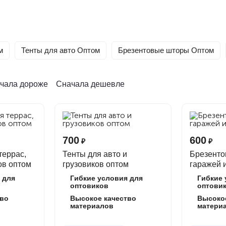
 производителя СФЕРА
м
Тенты для авто Оптом
Брезентовые шторы Оптом
 оптовых покупателей! Мы занимаемся производством и по
, шатры, ангары и другие изделия
. Работаем с розничны
тным ценам.
чала дороже
Сначала дешевле
 всех этапах.
годнее цена.
700
600
₽
₽
чку России.
террас,
Тенты для авто и
Брезенто
 ваши задачи.
ов оптом
грузовиков оптом
гаражей 
 документы.
 для
Гибкие условия для
Гибкие 
оптовиков
оптови
тво
Высокое качество
Высоко
материалов
матери