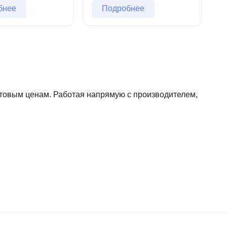
бнее
Подробнее
птовым ценам. Работая напрямую с производителем,
ничеству?
Оставьте заявку прямо сейчас!