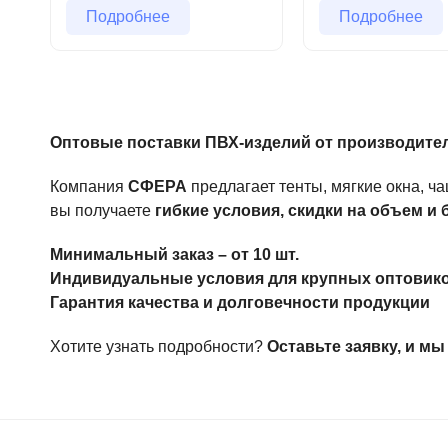
Строительным и производственным компаниям.
Подробнее
Подробнее
Владельцам магазинов и интернет-магазинов.
Бизнесу, связанному с тентовыми конструкциями.
Как стать нашим партнером?
Оптовые поставки ПВХ-изделий от производите
1️⃣ Оставьте заявку на сайте или свяжитесь с нами.
2️⃣ Получите персональное предложение и прайс-лис
Компания
СФЕРА
предлагает тенты, мягкие окна, ч
3️⃣ Заключите договор и оформите заказ.
вы получаете
гибкие условия, скидки на объем и
4️⃣ Получите продукцию в удобные сроки.
Минимальный заказ – от 10 шт.
Сотрудничая с нами, вы получаете
качественные П
Индивидуальные условия для крупных оптовик
Гарантия качества и долговечности продукции
Хотите узнать подробности?
Оставьте заявку, и м