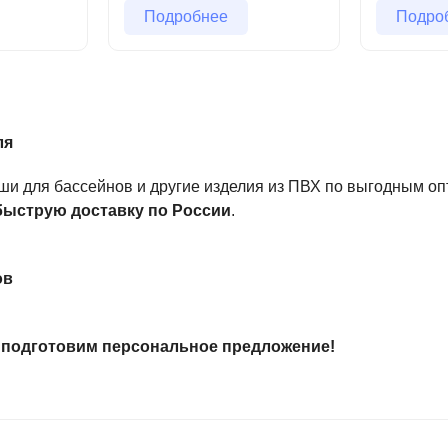
Подробнее
Подро
ля
т.
аши для бассейнов и другие изделия из ПВХ по выгодным о
 быструю доставку по России
.
ВХ-изделия по лучшим оптовым ценам
. Готовы к сотруд
ов
ы подготовим персональное предложение!