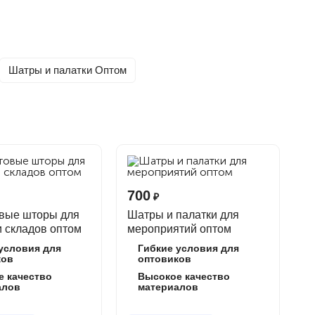
Шатры и палатки Оптом
ставкой изделий из ПВХ, включая
тенты, мягкие
ми и оптовыми клиентами по всей России,
700
₽
вые шторы для
Шатры и палатки для
и складов оптом
мероприятий оптом
условия для
Гибкие условия для
ков
оптовиков
е качество
Высокое качество
алов
материалов