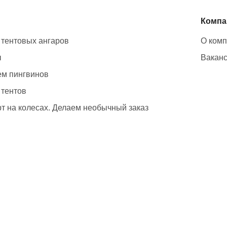
Компа
 тентовых ангаров
О ком
ы
Вакан
м пингвинов
 тентов
т на колесах. Делаем необычный заказ