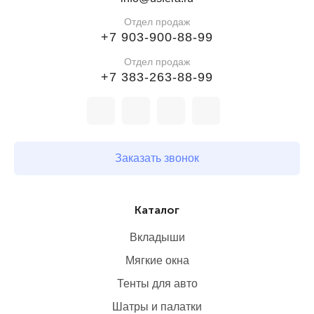
высокое качество и доступные цены.
Отдел продаж
+7 903-900-88-99
Купите вкладыши для бассейна оптом прямо
сейчас – надежное решение для герметичности и
Отдел продаж
долговечности вашего бассейна!
+7 383-263-88-99
Заказать звонок
Каталог
Вкладыши
Мягкие окна
Тенты для авто
Шатры и палатки