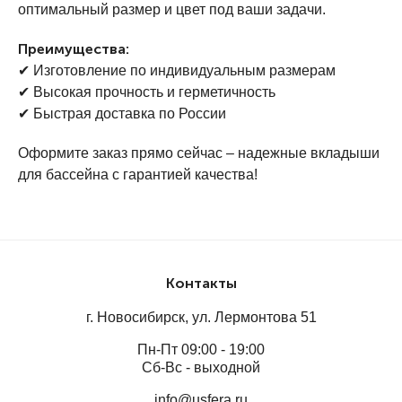
Быстрая доставка по всей России
– работаем с
оптимальный размер и цвет под ваши задачи.
надежными транспортными компаниями.
Преимущества:
✔ Изготовление по индивидуальным размерам
Кому подойдут наши вкладыши?
✔ Высокая прочность и герметичность
✔ Быстрая доставка по России
оптовые поставки вкладышей для
Мы предлагаем
бассейнов
для:
Оформите заказ прямо сейчас – надежные вкладыши
для бассейна с гарантией качества!
строительных и монтажных организаций;
дилеров и оптовых покупателей;
спортивных комплексов и аквапарков.
Как заказать?
Контакты
г. Новосибирск, ул. Лермонтова 51
Свяжитесь с нами для консультации, и мы подберем
оптимальное решение для вашего бизнеса. Вы
Пн-Пт 09:00 - 19:00
Сб-Вс - выходной
можете оставить заявку на сайте или позвонить по
указанному номеру. Гарантируем надежность,
info@usfera.ru