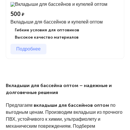
вкладыши для бассейна
Наша компания предлагает
оптом
по выгодным ценам. Мы специализируемся на
500
₽
производстве ПВХ вкладышей для каркасных,
Вкладыши для бассейнов и купелей оптом
бетонных и стационарных бассейнов. Вкладыши
изготавливаются из прочного многослойного
Гибкие условия для оптовиков
материала, который устойчив к воздействию
Высокое качество материалов
хлорированной воды и ультрафиолета.
Подробнее
Преимущества наших вкладышей
Изготовление по вашим размерам
– подходим
индивидуально к каждому заказу.
Вкладыши для бассейна оптом – надежные и
Высокая прочность и герметичность
–
долговечные решения
используем качественный армированный ПВХ.
Устойчивость к химии и УФ-излучению
–
вкладыши для бассейнов оптом
Предлагаем
по
материал сохраняет свои свойства долгие годы.
выгодным ценам. Производим вкладыши из прочного
Широкий выбор цветов и фактур
– подберем
ПВХ, устойчивого к химии, ультрафиолету и
оптимальный вариант под дизайн вашего бассейна.
механическим повреждениям. Подберем