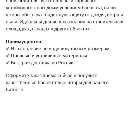
производителя. Изготовлены из прочного,
прочный и устойчивый к внешним воздействиям
устойчивого к погодным условиям брезента, наши
брезент.
шторы обеспечат надежную защиту от дождя, ветра и
Долговечность и надежность
– шторы сохраняют
пыли. Идеальны для использования на строительных
свои эксплуатационные качества в любых погодных
площадках, складах и других объектах.
условиях.
Гибкость в дизайне
– возможность выбора цвета и
Преимущества:
исполнения в зависимости от ваших нужд.
✔ Изготовление по индивидуальным размерам
✔ Прочные и устойчивые материалы
Быстрая доставка по всей России
– мы
✔ Быстрая доставка по России
оперативно доставим продукцию в любой регион.
Оформите заказ прямо сейчас и получите
Кому подойдут наши брезентовые
качественные брезентовые шторы для вашего
шторы?
бизнеса!
Мы предлагаем
оптовые поставки брезентовых
штор
для:
строительных компаний и монтажников;
складских комплексов и производственных