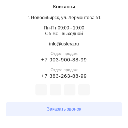
предприятий;
Контакты
владельцев дач и загородных объектов;
г. Новосибирск, ул. Лермонтова 51
торговых и выставочных павильонов.
Пн-Пт 09:00 - 19:00
Сб-Вс - выходной
Как заказать?
info@usfera.ru
Свяжитесь с нами для консультации, и мы подберем
Отдел продаж
оптимальные брезентовые шторы для вашего
+7 903-900-88-99
бизнеса. Вы можете оставить заявку на сайте или
Отдел продаж
позвонить по указанному номеру. Гарантируем
+7 383-263-88-99
высокое качество продукции, индивидуальный подход
и конкурентоспособные цены.
Купите брезентовые шторы оптом – надежная
защита для вашего бизнеса и объектов!
Заказать звонок