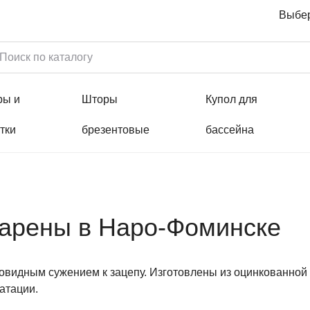
Выбер
ры и
Шторы
Купол для
тки
брезентовые
бассейна
 арены в Наро-Фоминске
совидным сужением к зацепу. Изготовлены из оцинкованно
атации.