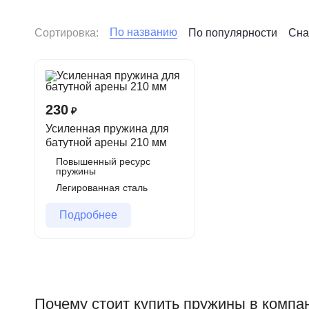
Пружины для батутной арены — проф
По названию
Сортировка:
По популярности
Сна
Пружины — один из самых важных элементов любого б
Мы предлагаем усиленные пружины
210 мм
специал
Особенности и преимущества
230
₽
Усиленная пружина для
Конусовидное сужение к зацепу
— patented реше
батутной арены 210 мм
её службы.
Повышенный ресурс
Материал
: высококачественная легированная пру
пружины
Легированная сталь
Покрытие
: оцинкованное (тонкий слой цинка) — 
эксплуатации.
Подробнее
Длина: 210 мм (рабочая длина под нагрузкой).
Отличные пружинящие свойства и быстрое восст
Почему выбирают пружины СФЕРА
Почему стоит купить пружины в комп