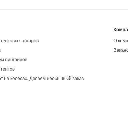
Компа
 тентовых ангаров
О ком
ы
Вакан
м пингвинов
 тентов
т на колесах. Делаем необычный заказ