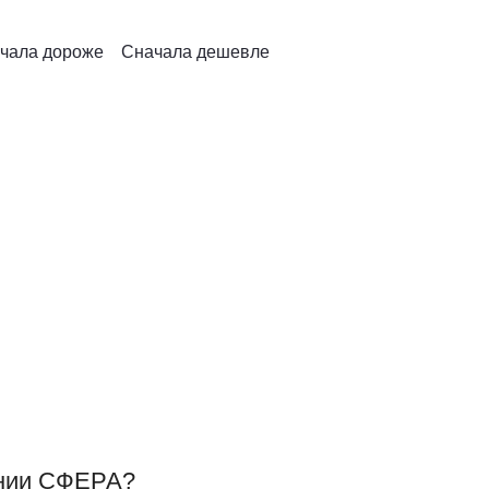
ессиональное качество от СФЕРА
чала дороже
Сначала дешевле
атутного комплекса. От их качества напрямую зависит безо
ьно для коммерческих батутных арен и уличных батутных ц
ние, которое существенно снижает нагрузку на самый уязв
жинная сталь.
надёжная защита от коррозии, влаги, перепадов температур
ановление формы.
ании СФЕРА?