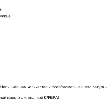
внению с обычными пружинами
ткрытых площадок)
бы
 улице
эксплуатации
и коммерческих объектов
ществующих батутных аренах, а также при изготовлении н
ество и размеры — подберём и рассчитаем стоимость в теч
? Напишите нам количество и фото/размеры вашего батута 
чной вместе с компанией
СФЕРА
!