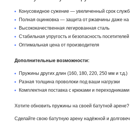
Увеличенный ресурс работы в 1,5–2 раза по сра
Высокая устойчивость к коррозии (подходят для о
Конусовидное сужение — увеличенный срок служ
Равномерное распределение нагрузки
Полная оцинковка — защита от ржавчины даже на
Стабильная жёсткость на протяжении всего срока 
Высококачественная легированная сталь
Соответствуют высоким требованиям безопасност
Стабильная упругость и безопасность посетителей
Оптимальная цена от производителя
Такие пружины идеально подходят для замены на су
Дополнительные возможности:
Нужны пружины точно под ваш батут? Укажите колич
Пружины других длин (160, 180, 220, 250 мм и т.д.)
Разная толщина проволоки под ваши нагрузки
Комплектная поставка с крюками и переходниками
Хотите обновить пружины на своей батутной арене
Сделайте свою батутную арену надёжной и долгове