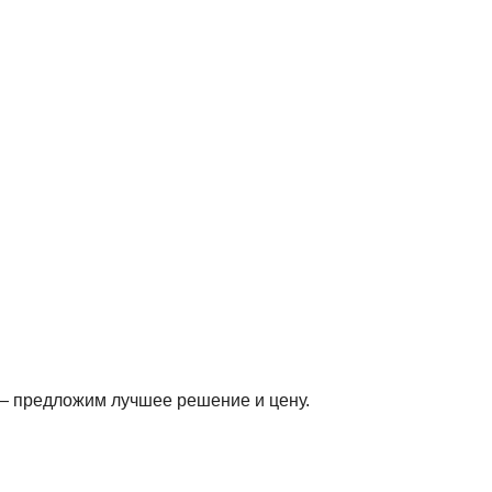
овых профессиональных батутов.
ение часа.
— предложим лучшее решение и цену.